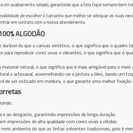
para um acabamento selado, garantindo que a tela fique sempre bem t
exibilidade de escolher o tamanho que melhor se adequar as suas n
 entrar em contato com o nosso atendimento.
100% ALGODÃO
 durável do que o canvas sintético, o que significa que o quadro te
 para reproduzir cores vivas e vibrantes, o que significa que o qu
material natural, o que significa que é mais amigável para o meio 
ral e artesanal, assemelhando-se a pintura a óleo, dando um toque
ácil de ser esticado em moldura, o que garante uma melhor fixação
orretas
luindo:
gua e ao desgaste, garantindo impressões de longa duração.
zem impressões de alta qualidade com cores vivas e nítidas.
o meio ambiente do que as tintas solventes tradicionais, pois é m